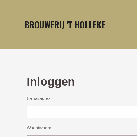
Ga
direct
BROUWERIJ 'T
HOLLEKE
naar
de
hoofdinhoud
Inloggen
E-mailadres
Wachtwoord